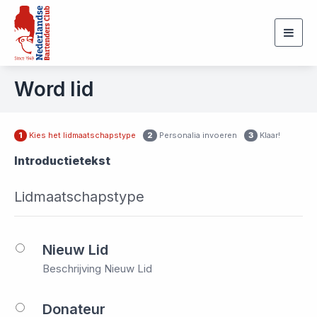
Togg
navig
Word lid
Kies het lidmaatschapstype
Personalia invoeren
Klaar!
1
2
3
Introductietekst
Lidmaatschapstype
Nieuw Lid
Beschrijving Nieuw Lid
Donateur