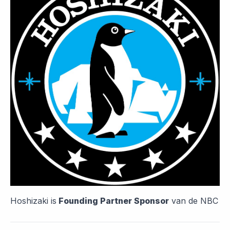
Hoshizaki is
Founding Partner Sponsor
van de NBC