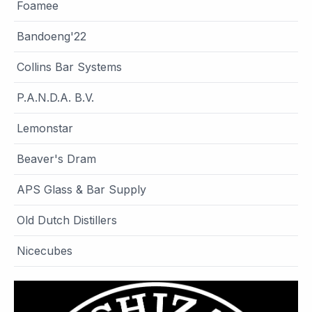
Foamee
Bandoeng'22
Collins Bar Systems
P.A.N.D.A. B.V.
Lemonstar
Beaver's Dram
APS Glass & Bar Supply
Old Dutch Distillers
Nicecubes