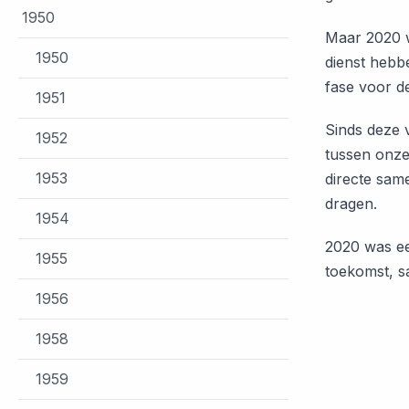
1950
Maar 2020 w
1950
dienst hebb
fase voor d
1951
Sinds deze 
1952
tussen onze
1953
directe same
dragen.
1954
2020 was ee
1955
toekomst, s
1956
1958
1959