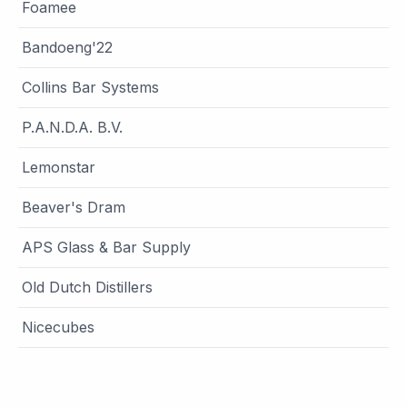
Foamee
Bandoeng'22
Collins Bar Systems
P.A.N.D.A. B.V.
Lemonstar
Beaver's Dram
APS Glass & Bar Supply
Old Dutch Distillers
Nicecubes