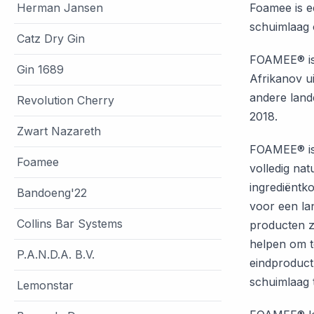
Herman Jansen
Foamee is e
schuimlaag 
Catz Dry Gin
FOAMEE® is
Gin 1689
Afrikanov ui
andere land
Revolution Cherry
2018.
Zwart Nazareth
FOAMEE® is 
Foamee
volledig nat
ingrediëntko
Bandoeng'22
voor een la
Collins Bar Systems
producten z
helpen om t
P.A.N.D.A. B.V.
eindproduct
schuimlaag 
Lemonstar