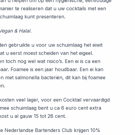
n u helpen om op een hygiënische, eenvoudige
anier te realiseren dat u uw cocktails met een
schuimlaag kunt presenteren.
egan & Halal.
eden gebruikte u voor uw schuimlaag het eiwit
at u eerst moest scheiden van het eigeel.
en toch nog wel wat risico’s. Een ei is ca een
ar. Foamee is een jaar houdbaar. Een ei kan
n met salmonella bacteriën, dit kan bij foamee
en.
kosten veel lager, voor een Cocktail vervaardigd
mee schuimlaag bent u ca 6 euro cent extra
 kost u al gauw 15 tot 28 cent.
e Nederlandse Bartenders Club krijgen 10%