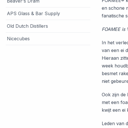
FOAMEE® ka
Beaver's Dram
en schone m
APS Glass & Bar Supply
fanatische 
Old Dutch Distillers
FOAMEE is V
Nicecubes
In het verl
van een ei d
Hieraan zitt
week houdba
besmet rake
niet gebeur
Ook zijn de 
met een foa
kwijt een ei
Leden van d