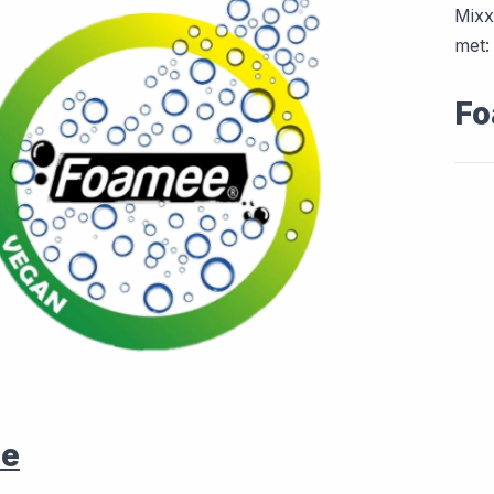
Mixx
met:
F
e