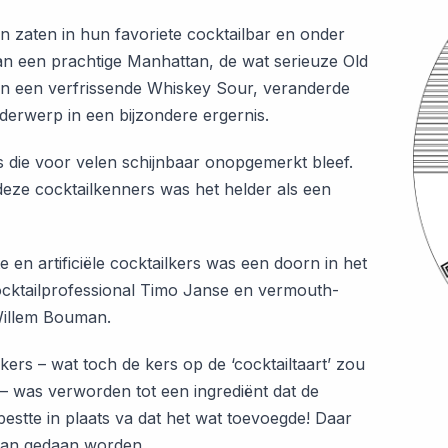
n zaten in hun favoriete cocktailbar en onder
an een prachtige Manhattan, de wat serieuze Old
n een verfrissende Whiskey Sour, veranderde
nderwerp in een bijzondere ergernis.
s die voor velen schijnbaar onopgemerkt bleef.
eze cocktailkenners was het helder als een
 en artificiële cocktailkers was een doorn in het
cktailprofessional Timo Janse en vermouth-
Willem Bouman.
kers – wat toch de kers op de ‘cocktailtaart’ zou
 – was verworden tot een ingrediënt dat de
pestte in plaats va dat het wat toevoegde! Daar
aan gedaan worden.