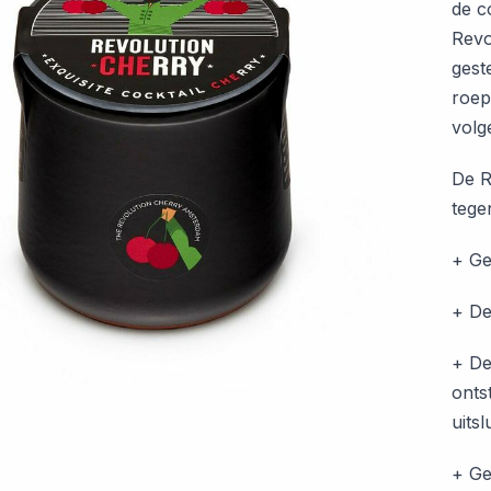
de c
Revo
gest
roep
volg
De R
tege
+ Ge
+ De
+ De
onts
uitsl
+ Ge