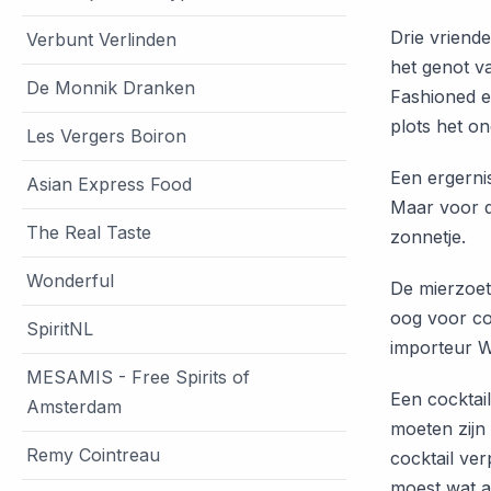
Drie vriende
Verbunt Verlinden
het genot v
De Monnik Dranken
Fashioned e
plots het o
Les Vergers Boiron
Een ergerni
Asian Express Food
Maar voor d
The Real Taste
zonnetje.
Wonderful
De mierzoete
oog voor co
SpiritNL
importeur 
MESAMIS - Free Spirits of
Een cocktail
Amsterdam
moeten zijn
Remy Cointreau
cocktail ver
moest wat 