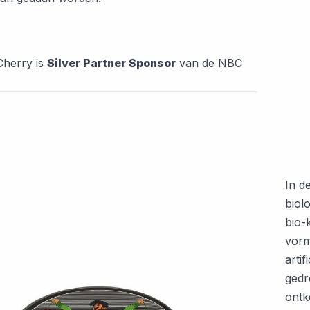
Cherry is
Silver Partner Sponsor
van de NBC
In d
biol
bio-
vorm
arti
gedr
ontk