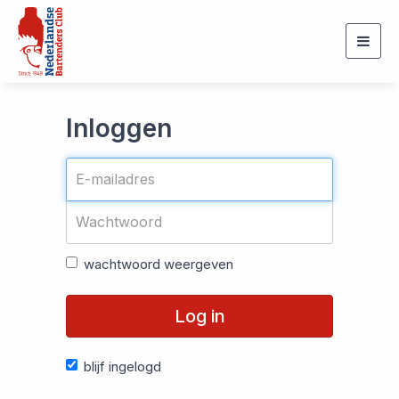
Togg
navig
Inloggen
wachtwoord weergeven
Log in
blijf ingelogd