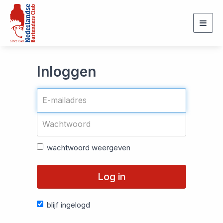
Togg
navig
Inloggen
wachtwoord weergeven
Log in
blijf ingelogd