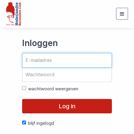
Togg
navig
Inloggen
wachtwoord weergeven
Log in
blijf ingelogd