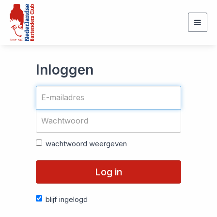
Togg
navig
Inloggen
wachtwoord weergeven
Log in
blijf ingelogd