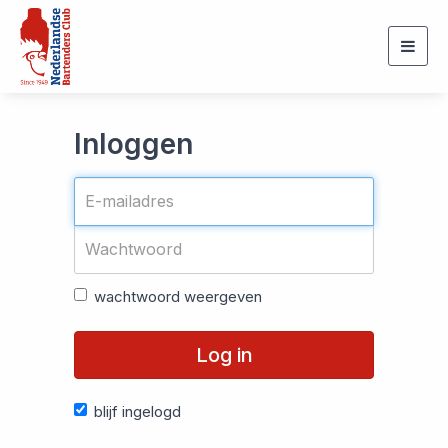
Togg
navig
Inloggen
wachtwoord weergeven
Log in
blijf ingelogd