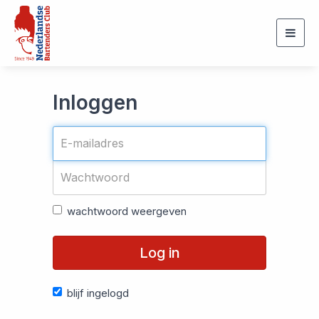
Togg
navig
Inloggen
wachtwoord weergeven
Log in
blijf ingelogd