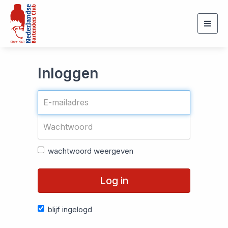
Togg
navig
Inloggen
wachtwoord weergeven
Log in
blijf ingelogd